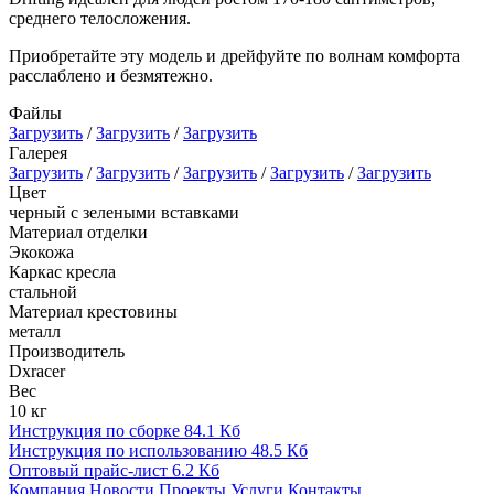
среднего телосложения.
Приобретайте эту модель и дрейфуйте по волнам комфорта
расслаблено и безмятежно.
Файлы
Загрузить
/
Загрузить
/
Загрузить
Галерея
Загрузить
/
Загрузить
/
Загрузить
/
Загрузить
/
Загрузить
Цвет
черный с зелеными вставками
Материал отделки
Экокожа
Каркас кресла
стальной
Материал крестовины
металл
Производитель
Dxracer
Вес
10 кг
Инструкция по сборке
84.1 Кб
Инструкция по использованию
48.5 Кб
Оптовый прайс-лист
6.2 Кб
Компания
Новости
Проекты
Услуги
Контакты