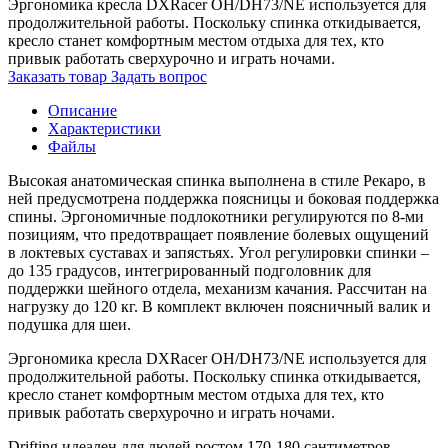
Эргономика кресла DXRacer OH/DH73/NE используется для
продолжительной работы. Поскольку спинка откидывается,
кресло станет комфортным местом отдыха для тех, кто
привык работать сверхурочно и играть ночами.
Заказать товар
Задать вопрос
Описание
Характеристики
Файлы
Высокая анатомическая спинка выполнена в стиле Рекаро, в
ней предусмотрена поддержка поясницы и боковая поддержка
спины. Эргономичные подлокотники регулируются по 8-ми
позициям, что предотвращает появление болевых ощущений
в локтевых суставах и запястьях. Угол регулировки спинки –
до 135 градусов, интегрированный подголовник для
поддержки шейного отдела, механизм качания. Рассчитан на
нагрузку до 120 кг. В комплект включен поясничный валик и
подушка для шеи.
Эргономика кресла DXRacer OH/DH73/NE используется для
продолжительной работы. Поскольку спинка откидывается,
кресло станет комфортным местом отдыха для тех, кто
привык работать сверхурочно и играть ночами.
Drifting идеален для людей ростом 170-180 сантиметров,